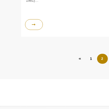
1981)…
Pagination
1
2
des
publications