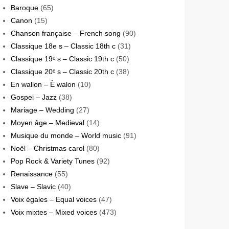
Baroque
(65)
Canon
(15)
Chanson française – French song
(90)
Classique 18e s – Classic 18th c
(31)
Classique 19ᵉ s – Classic 19th c
(50)
Classique 20ᵉ s – Classic 20th c
(38)
En wallon – È walon
(10)
Gospel – Jazz
(38)
Mariage – Wedding
(27)
Moyen âge – Medieval
(14)
Musique du monde – World music
(91)
Noël – Christmas carol
(80)
Pop Rock & Variety Tunes
(92)
Renaissance
(55)
Slave – Slavic
(40)
Voix égales – Equal voices
(47)
Voix mixtes – Mixed voices
(473)