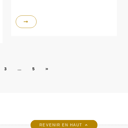
3
…
5
REVENIR EN HAUT