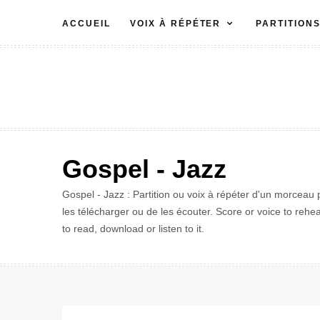
Aller
ACCUEIL
VOIX À RÉPÉTER
PARTITION
au
contenu
Gospel - Jazz
Gospel - Jazz : Partition ou voix à répéter d'un morceau p
les télécharger ou de les écouter. Score or voice to rehea
to read, download or listen to it.