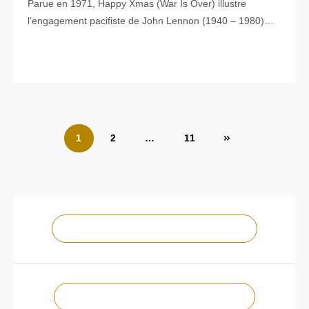
Parue en 1971, Happy Xmas (War Is Over) illustre
l’engagement pacifiste de John Lennon (1940 – 1980)…
Pagination
1
2
…
11
des
publications
NOTRE CHAÎNE YOUTUBE !
NOTRE PAGE FACEBOOK !