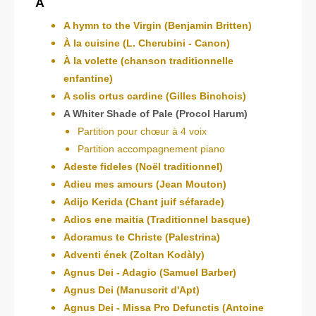
A
A hymn to the Virgin (Benjamin Britten)
À la cuisine (L. Cherubini - Canon)
À la volette (chanson traditionnelle
enfantine)
A solis ortus cardine (Gilles Binchois)
A Whiter Shade of Pale (Procol Harum)
Partition pour chœur à 4 voix
Partition accompagnement piano
Adeste fideles (Noël traditionnel)
Adieu mes amours (Jean Mouton)
Adijo Kerida (Chant juif séfarade)
Adios ene maitia (Traditionnel basque)
Adoramus te Christe (Palestrina)
Adventi ének (Zoltan Kodàly)
Agnus Dei - Adagio (Samuel Barber)
Agnus Dei (Manuscrit d'Apt)
Agnus Dei - Missa Pro Defunctis (Antoine