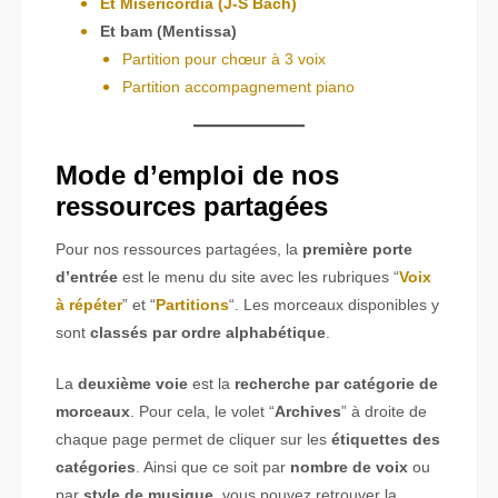
Et Misericordia (J-S Bach)
Et bam (Mentissa)
Partition pour chœur à 3 voix
Partition accompagnement piano
Mode d’emploi
de nos
ressources partagées
Pour nos ressources partagées, la
première porte
d’entrée
est le menu du site avec les rubriques “
Voix
à répéter
” et “
Partitions
“. Les morceaux disponibles y
sont
classés par ordre alphabétique
.
La
deuxième voie
est la
recherche par catégorie de
morceaux
. Pour cela, le volet “
Archives
” à droite de
chaque page permet de cliquer sur les
étiquettes des
catégories
. Ainsi que ce soit par
nombre de voix
ou
par
style de musique
, vous pouvez retrouver la