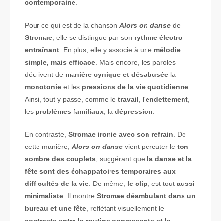
contemporaine
.
Pour ce qui est de la chanson
Alors on danse
de
Stromae
, elle se distingue par son
rythme électro
entraînant
. En plus, elle y associe à une
mélodie
simple, mais efficace
. Mais encore, les paroles
décrivent de
manière cynique et désabusée
la
monotonie
et les
pressions de la vie quotidienne
.
Ainsi, tout y passe, comme le
travail
, l'
endettement
,
les
problèmes familiaux
, la
dépression
.
En contraste,
Stromae ironie avec son refrain
. De
cette manière,
Alors on danse
vient percuter le
ton
sombre des couplets
, suggérant que
la danse et la
fête sont des échappatoires temporaires aux
difficultés de la vie
. De même,
le clip
, est tout
aussi
minimaliste
. Il montre
Stromae
déambulant dans un
bureau et une fête
, reflétant visuellement le
contraste entre la routine oppressante et la