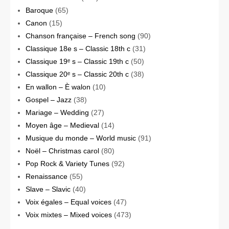
Baroque
(65)
Canon
(15)
Chanson française – French song
(90)
Classique 18e s – Classic 18th c
(31)
Classique 19ᵉ s – Classic 19th c
(50)
Classique 20ᵉ s – Classic 20th c
(38)
En wallon – È walon
(10)
Gospel – Jazz
(38)
Mariage – Wedding
(27)
Moyen âge – Medieval
(14)
Musique du monde – World music
(91)
Noël – Christmas carol
(80)
Pop Rock & Variety Tunes
(92)
Renaissance
(55)
Slave – Slavic
(40)
Voix égales – Equal voices
(47)
Voix mixtes – Mixed voices
(473)