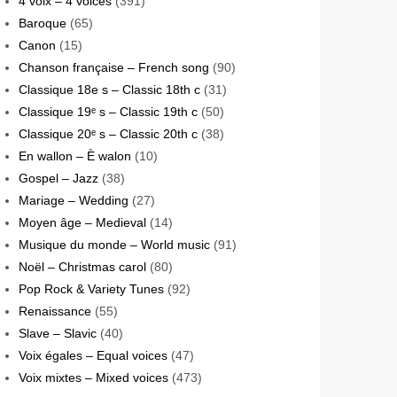
4 voix – 4 voices
(391)
Baroque
(65)
Canon
(15)
Chanson française – French song
(90)
Classique 18e s – Classic 18th c
(31)
Classique 19ᵉ s – Classic 19th c
(50)
Classique 20ᵉ s – Classic 20th c
(38)
En wallon – È walon
(10)
Gospel – Jazz
(38)
Mariage – Wedding
(27)
Moyen âge – Medieval
(14)
Musique du monde – World music
(91)
Noël – Christmas carol
(80)
Pop Rock & Variety Tunes
(92)
Renaissance
(55)
Slave – Slavic
(40)
Voix égales – Equal voices
(47)
Voix mixtes – Mixed voices
(473)