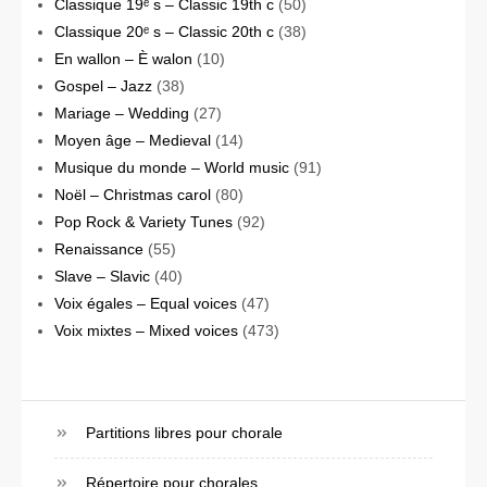
Classique 19ᵉ s – Classic 19th c
(50)
Classique 20ᵉ s – Classic 20th c
(38)
En wallon – È walon
(10)
Gospel – Jazz
(38)
Mariage – Wedding
(27)
Moyen âge – Medieval
(14)
Musique du monde – World music
(91)
Noël – Christmas carol
(80)
Pop Rock & Variety Tunes
(92)
Renaissance
(55)
Slave – Slavic
(40)
Voix égales – Equal voices
(47)
Voix mixtes – Mixed voices
(473)
Partitions libres pour chorale
Répertoire pour chorales