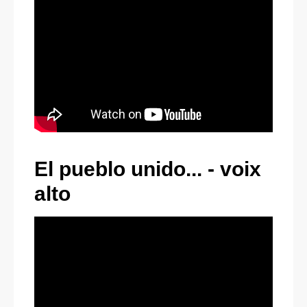
El pueblo unido... -
v
oix
alto