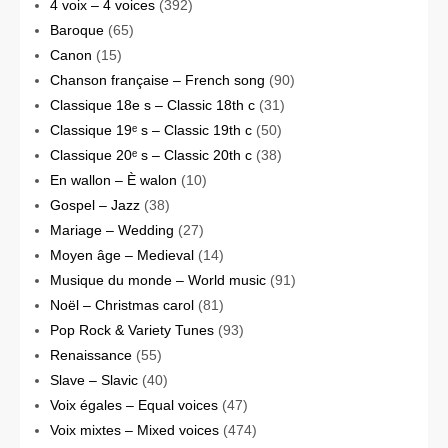
4 voix – 4 voices
(392)
Baroque
(65)
Canon
(15)
Chanson française – French song
(90)
Classique 18e s – Classic 18th c
(31)
Classique 19ᵉ s – Classic 19th c
(50)
Classique 20ᵉ s – Classic 20th c
(38)
En wallon – È walon
(10)
Gospel – Jazz
(38)
Mariage – Wedding
(27)
Moyen âge – Medieval
(14)
Musique du monde – World music
(91)
Noël – Christmas carol
(81)
Pop Rock & Variety Tunes
(93)
Renaissance
(55)
Slave – Slavic
(40)
Voix égales – Equal voices
(47)
Voix mixtes – Mixed voices
(474)