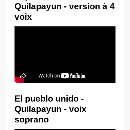
Quilapayun -
version à 4
voix
El pueblo unido -
Quilapayun -
v
oix
sopran
o