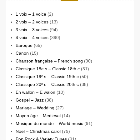
1 voix – 1 voice
(2)
2 voix – 2 voices
(13)
3 voix – 3 voices
(94)
4 voix – 4 voices
(390)
Baroque
(65)
Canon
(15)
Chanson française – French song
(90)
Classique 18e s – Classic 18th c
(31)
Classique 19ᵉ s – Classic 19th c
(50)
Classique 20ᵉ s – Classic 20th c
(38)
En wallon – È walon
(10)
Gospel – Jazz
(38)
Mariage – Wedding
(27)
Moyen âge – Medieval
(14)
Musique du monde – World music
(91)
Noël – Christmas carol
(79)
Pop Rock & Variety Tunes
(91)