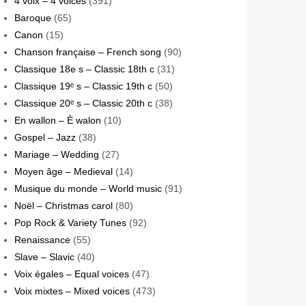
4 voix – 4 voices
(391)
Baroque
(65)
Canon
(15)
Chanson française – French song
(90)
Classique 18e s – Classic 18th c
(31)
Classique 19ᵉ s – Classic 19th c
(50)
Classique 20ᵉ s – Classic 20th c
(38)
En wallon – È walon
(10)
Gospel – Jazz
(38)
Mariage – Wedding
(27)
Moyen âge – Medieval
(14)
Musique du monde – World music
(91)
Noël – Christmas carol
(80)
Pop Rock & Variety Tunes
(92)
Renaissance
(55)
Slave – Slavic
(40)
Voix égales – Equal voices
(47)
Voix mixtes – Mixed voices
(473)