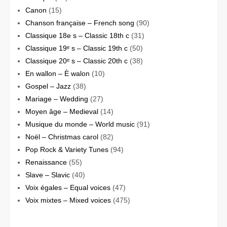
Canon
(15)
Chanson française – French song
(90)
Classique 18e s – Classic 18th c
(31)
Classique 19ᵉ s – Classic 19th c
(50)
Classique 20ᵉ s – Classic 20th c
(38)
En wallon – È walon
(10)
Gospel – Jazz
(38)
Mariage – Wedding
(27)
Moyen âge – Medieval
(14)
Musique du monde – World music
(91)
Noël – Christmas carol
(82)
Pop Rock & Variety Tunes
(94)
Renaissance
(55)
Slave – Slavic
(40)
Voix égales – Equal voices
(47)
Voix mixtes – Mixed voices
(475)