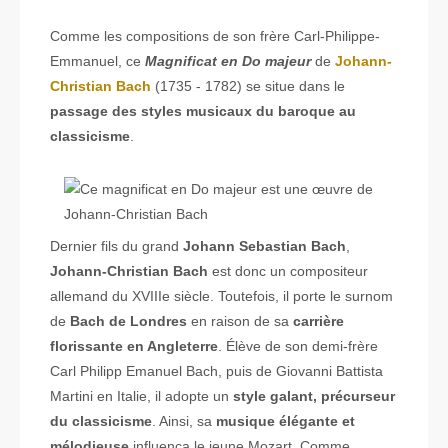
Comme les compositions de son frère Carl-Philippe-
Emmanuel, ce
Magnificat en Do majeur
de
Johann-
Christian Bach
(1735 - 1782) se situe dans le
passage des styles musicaux du baroque au
classicisme
.
Dernier fils du grand
Johann Sebastian Bach
,
Johann-Christian Bach
est donc un compositeur
allemand du XVIIIe siècle. Toutefois, il porte le surnom
de
Bach de Londres
en raison de sa
carrière
florissante en Angleterre
. Élève de son demi-frère
Carl Philipp Emanuel Bach, puis de Giovanni Battista
Martini en Italie, il adopte un
style galant, précurseur
du classicisme
. Ainsi, sa
musique élégante et
mélodieuse
influença le jeune Mozart. Comme