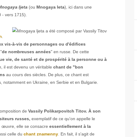
Mnogaya ljeta
(ou
Mnogaya leta
), ici dans une
 - vers 1715).
n
.
ux
vis-à-vis de personnages ou d'édifices
 "
de nombreuses années
" en russe. De cette
 vie, de santé et de prospérité à la personne ou à
, il est devenu un véritable
chant de "bon
ons
au cours des siècles. De plus, ce chant est
s
, notamment en Ukraine, en Serbie et en Bulgarie.
composition de
Vassily Polikarpovitch Titov.
À son
iteurs russes,
exemplatif de ce qu'on appelle le
n œuvre, elle se consacre
essentiellement à la
ussi celle du
chant znamenny
. En fait, il s'agit de