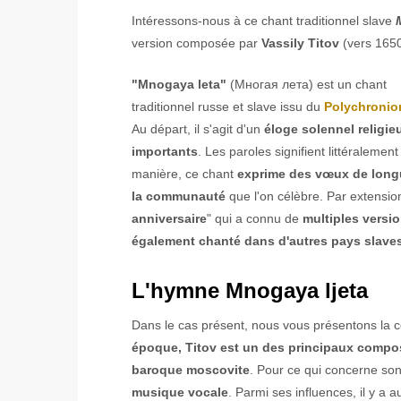
Intéressons-nous à ce chant traditionnel slave
version composée par
Vassily Titov
(vers 1650
"Mnogaya leta"
(Многая лета) est un chant
traditionnel russe et slave issu du
Polychronio
Au départ, il s'agit d'un
éloge solennel religie
importants
. Les paroles signifient littéralement
manière, ce chant
exprime des vœux de longue
la communauté
que l'on célèbre. Par extension
anniversaire
" qui a connu de
multiples versi
également chanté dans d'autres pays slave
L'hymne Mnogaya ljeta
Dans le cas présent, nous vous présentons la 
époque, Titov est un des principaux compos
baroque moscovite
. Pour ce qui concerne so
musique vocale
. Parmi ses influences, il y a a