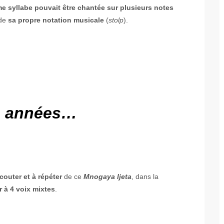
 syllabe pouvait être chantée sur plusieurs notes
 de
sa propre notation musicale
(
stolp
).
 années
…
couter et à répéter
de ce
Mnogaya ljeta
, dans la
 à 4 voix mixtes
.