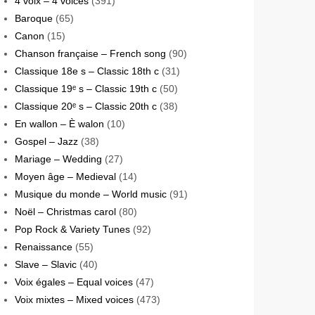
4 voix – 4 voices
(391)
Baroque
(65)
Canon
(15)
Chanson française – French song
(90)
Classique 18e s – Classic 18th c
(31)
Classique 19ᵉ s – Classic 19th c
(50)
Classique 20ᵉ s – Classic 20th c
(38)
En wallon – È walon
(10)
Gospel – Jazz
(38)
Mariage – Wedding
(27)
Moyen âge – Medieval
(14)
Musique du monde – World music
(91)
Noël – Christmas carol
(80)
Pop Rock & Variety Tunes
(92)
Renaissance
(55)
Slave – Slavic
(40)
Voix égales – Equal voices
(47)
Voix mixtes – Mixed voices
(473)